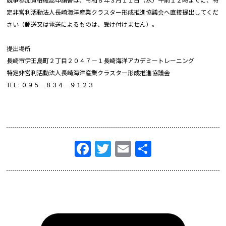
定非営利活動法人長崎海洋産業クラスター形成推進協議会へ直接提出してくだ
さい（郵送又は電送によるものは、受け付けません）。
提出場所
長崎市伊王島町２丁目２０４７－１長崎海洋アカデミートレーニング
特定非営利活動法人長崎海洋産業クラスター形成推進協議会
TEL : ０９５－８３４－９１２３
Facebook
Twitter
Email
共
有