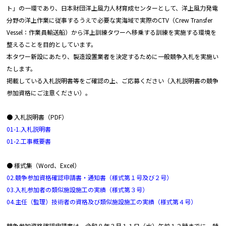
ト」の一環であり、日本財団洋上風力人材育成センターとして、洋上風力発電
分野の洋上作業に従事するうえで必要な実海域で実際のCTV（Crew Transfer
Vessel：作業員輸送船）から洋上訓練タワーへ移乗する訓練を実施する環境を
整えることを目的としています。
本タワー新設にあたり、製造設置業者を決定するために一般競争入札を実施い
たします。
掲載している入札説明書等をご確認の上、ご応募ください（入札説明書の競争
参加資格にご注意ください）。
● 入札説明書（PDF）
01-1.入札説明書
01-2.工事概要書
● 様式集（Word、Excel）
02.競争参加資格確認申請書・通知書（様式第１号及び２号）
03.入札参加者の類似施設施工の実績（様式第３号）
04.主任（監理）技術者の資格及び類似施設施工の実績（様式第４号）
競争参加資格確認申請書は、令和８年３月１１日（水）午前１２時までに、特