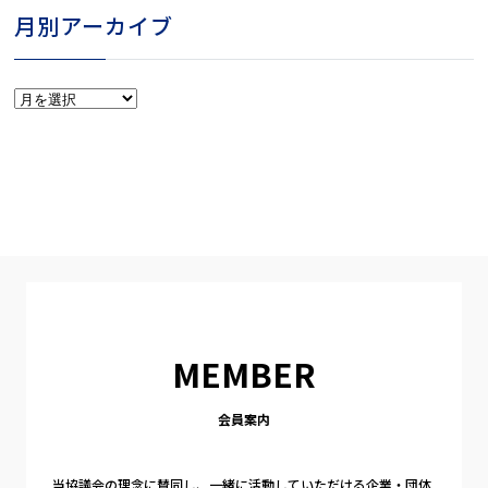
月別アーカイブ
月
別
ア
ー
カ
イ
ブ
MEMBER
会員案内
当協議会の理念に賛同し、一緒に活動していただける企業・団体