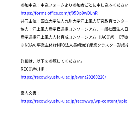
参加申込：申込フォームより参加者ごとに申し込みくださ
https://forms.office.com/r/05Dp9wDLnR
共同主催：国立大学法人九州大学洋上風力研究教育センター（R
協力：洋上風力産学官連携コンソーシアム、一般社団法人日本
産学連携洋上風力人材育成コンソーシアム（IACOW）【予
※NOAの事業主体はNPO法人長崎海洋産業クラスター形成
詳細は、以下を参照してください。
RECOWのHP：
https://recow.kyushu-u.ac.jp/event20260220/
案内文書：
https://recow.kyushu-u.ac.jp/recowwp/wp-content/up