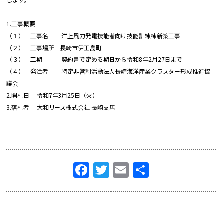
1.工事概要
（１） 工事名 洋上風力発電技能者向け技能訓練棟新築工事
（２） 工事場所 長崎市伊王島町
（３） 工期 契約書で定める期日から令和8年2月27日まで
（４） 発注者 特定非営利活動法人長崎海洋産業クラスター形成推進協
議会
2.開札日 令和7年3月25日（火）
3.落札者 大和リース株式会社 長崎支店
Facebook
Twitter
Email
共
有