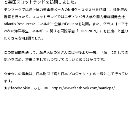
と英国スコットランドを訪問しました。
デンマークでは洋上風力発電機メーカのMHIヴェスタス社を訪問し、積出港の
視察を行ったり、スコットランドではエディンバラ大学や潮力発電開発会社
Atlantis Resourcesとエネルギー企業のEquinorを訪問。また、グラスゴーで行
われた海洋再生エネルギーに関する国際学会「CORE2019」にも出席、と盛り
だくさんな4日間でした。
この数日間を通して、海洋大使の皆さんには今後より一層、「海」に対しての
関心を深め、将来に少しでもつなげてほしいと願うばかりです。
☆★☆この事業は、日本財団「海と日本プロジェクト」の一環として行ってい
ます。
★☆facebookはこちら ⇒
https://www.facebook.com/namicpa/