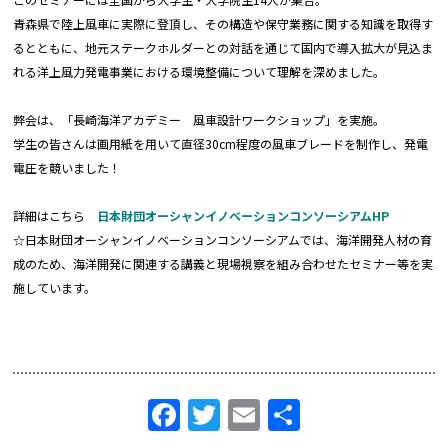
青森県で陸上風車に実際に登頂し、その構造や保守業務に関する知識を取得す
るとともに、地元ステークホルダーとの対話を通じて国内で導入拡大が見込ま
れる洋上風力発電事業における環境整備について理解を深めました。
弊会は、「長崎海洋アカデミー 風車設計ワークショップ」を実施。
学生の皆さんは画用紙を用いて直径30cm程度の風車ブレードを制作し、発電
電圧を競いました！
詳細はこちら
日本財団オーシャンイノベーションコンソーシアムHP
☆日本財団オーシャンイノベーションコンソーシアムでは、海洋開発人材の育
成のため、海洋開発に関連する講義と現場視察を組み合わせたセミナー等を実
施しています。
Facebook
Twitter
Email
共
有